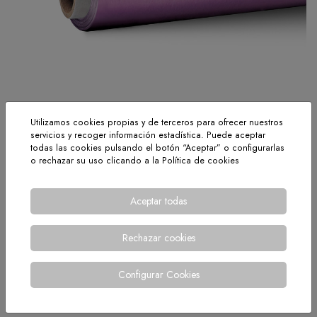
Utilizamos cookies propias y de terceros para ofrecer nuestros
servicios y recoger información estadística. Puede aceptar
todas las cookies pulsando el botón “Aceptar” o configurarlas
o rechazar su uso clicando a la
Política de cookies
El formato ideal para los profesionales que requieren la
máxima adherencia para adaptarse a los bordes de los
Aceptar todas
recipientes, y conservando los alimentos correctamente.
Imprescindible para la cocina y el embalaje alimentario.
Rechazar cookies
Presentación: Caja de tres rollos.
Configurar Cookies
< VOLVER