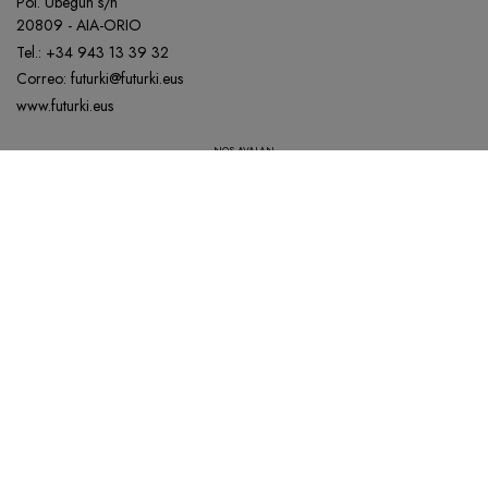
Pol. Ubegun s/n
20809 - AIA-ORIO
Tel.:
+34 943 13 39 32
Correo:
futurki@futurki.eus
www.futurki.eus
NOS AVALAN
Nuestra política de Calidad está disponible para todos aquellos que la soliciten.
AVISO LEGAL
POLÍTICA DE COOKIES
POLÍTICA DE PRIVACIDAD
ACCESIBILIDAD