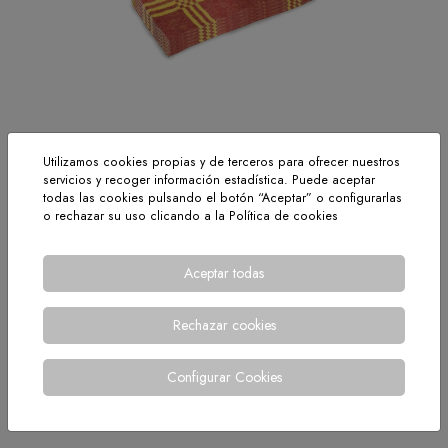
Utilizamos cookies propias y de terceros para ofrecer nuestros
servicios y recoger información estadística. Puede aceptar
todas las cookies pulsando el botón “Aceptar” o configurarlas
Tejido extra grueso de doble cara especial para captación de
o rechazar su uso clicando a la
Política de cookies
polvo, limpieza en seco o ligeramente húmeda.
Por su sistema de tejido, ofrece gran resistencia y duración.
Aceptar todas
Peso: 270 gr/m2.
Medidas: 40x40 cm.
Presentación: Paquete de 12 unidades.
Rechazar cookies
< VOLVER
Configurar Cookies