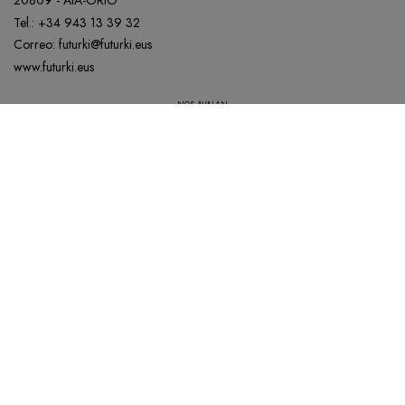
20809 - AIA-ORIO
Tel.:
+34 943 13 39 32
Correo:
futurki@futurki.eus
www.futurki.eus
NOS AVALAN
Nuestra política de Calidad está disponible para todos aquellos que la soliciten.
AVISO LEGAL
POLÍTICA DE COOKIES
POLÍTICA DE PRIVACIDAD
ACCESIBILIDAD