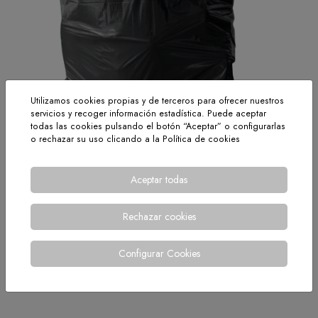
Utilizamos cookies propias y de terceros para ofrecer nuestros
servicios y recoger información estadística. Puede aceptar
todas las cookies pulsando el botón “Aceptar” o configurarlas
o rechazar su uso clicando a la
Política de cookies
Aceptar todas
Medida: 110x110 cm. Galga: 200. Presentación: Paquete de
200 unidades.
Rechazar cookies
< VOLVER
Configurar Cookies