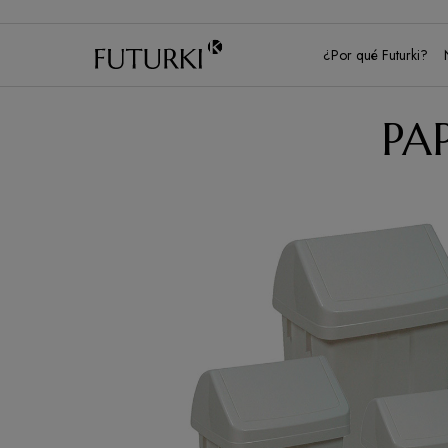
K
¿Por qué Futurki?
PA