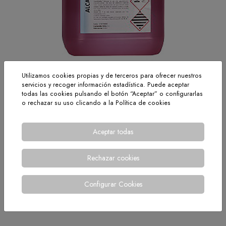
Utilizamos cookies propias y de terceros para ofrecer nuestros
Alcasol SQ-200 se usa en la industria para la limpieza manual
servicios y recoger información estadística. Puede aceptar
todas las cookies pulsando el botón “Aceptar” o configurarlas
de suelos y superficies fuertemente engrasadas. Limpieza y
o rechazar su uso clicando a la
Política de cookies
derrames de gasolinas y aceites. ideal para limpiezas
urbanas. Alcasol SQ-200 es apto para la Industria Alimentaria.
Disponible en envase de 5 litros y de 20 litros.
Aceptar todas
Desincrustantes y Desengrasantes ácidos
Rechazar cookies
< VOLVER
Configurar Cookies