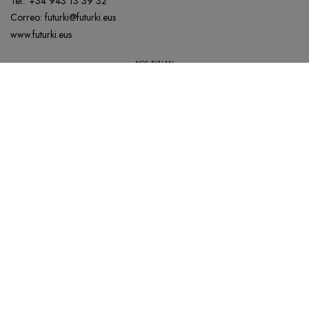
Tel.:
+34 943 13 39 32
Correo:
futurki@futurki.eus
www.futurki.eus
NOS AVALAN
Nuestra política de Calidad está disponible para todos aquellos que la soliciten.
AVISO LEGAL
POLÍTICA DE COOKIES
POLÍTICA DE PRIVACIDAD
ACCESIBILIDAD