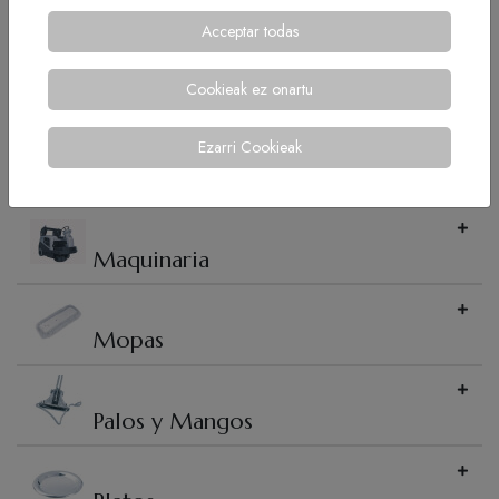
Guantes
Acceptar todas
Cookieak ez onartu
Haraganes
Ezarri Cookieak
Limpiacristales y Rascadores
Maquinaria
Mopas
Palos y Mangos